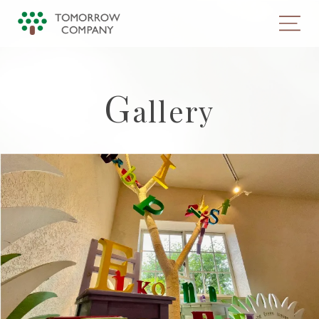
G
a
l
l
e
r
y