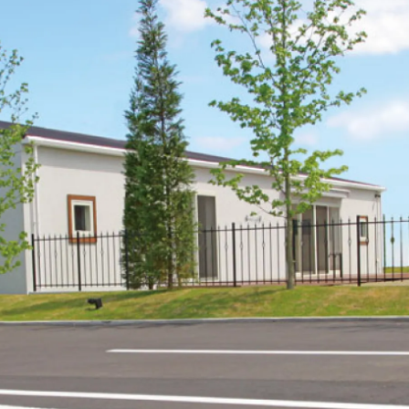
0
1
0
0
2
1
1
3
2
2
4
3
3
5
4
4
6
5
5
7
6
6
8
7
7
9
8
8
0
9
9
0
0
1
2
3
4
5
6
7
8
9